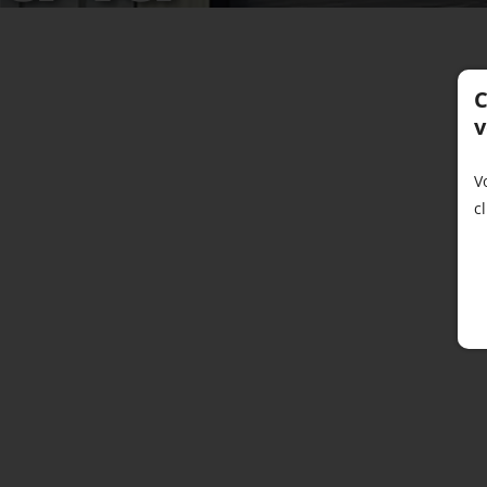
réalisati
C
v
V
c