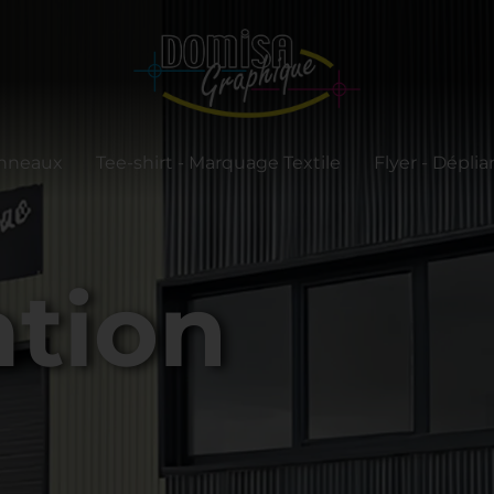
anneaux
Tee-shirt - Marquage Textile
Flyer - Déplia
ation