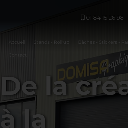
01 84 15 26 98
Accueil
Stands - Roll'up
Bâches - Stickers - P
Contact
De la cré
à la